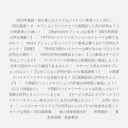
2022年最新！初心者におススメなバイナリー業者ベスト2社！
2022最新！ザ・オプションでバイナリー口座開設した方の評判＆７つ
の他業者との違い！
24option(オプション)は安全？【取引利用者
の声を掲載！】
FXTFのバイナリーオプションのトレードは勝てる
のか？
No1オプションと言うバイナリー業者は勝てるの？評判をチ
ェック！【閉業】
TRADE200のバイナリーは稼げるのか？口コミや
評判を公開中！
VOPの評判や体験談まとめ！【この業者はサービス
停止しています】
Yバイナリーの評価を口座開設前に確認しよう※
日本で現在サービス確認できません※
※サービス停止※EXオプシ
ョンの口コミ！【なぜこんなに評判が良いのか徹底調査！】
※閉業
※バイナリークラウドは信頼できる？【口座開設前に評判をチェッ
ク】
※閉鎖※ソニックオプションの評価を利用前に確認しよう！
（口コミ情報あり）
※閉鎖※バイナリーティルトは詐欺じゃない？
実際の評判とキャンペーンまとめ
【サービス停止】オプテックでバ
イナリーオプション取引されている方の評価と口コミ！
お問い合わ
せ
ハイローオーストラリアの評判はいいの？5つの安全性が高くて
オトクな理由！2022最新版
個人情報保護方針
利用規約
運
営者情報・免責事項