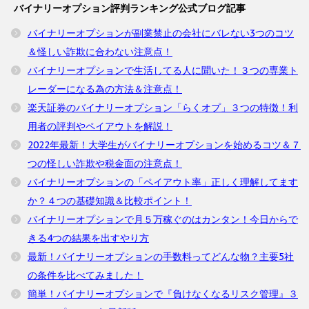
バイナリーオプション評判ランキング公式ブログ記事
バイナリーオプションが副業禁止の会社にバレない3つのコツ
＆怪しい詐欺に合わない注意点！
バイナリーオプションで生活してる人に聞いた！３つの専業ト
レーダーになる為の方法＆注意点！
楽天証券のバイナリーオプション「らくオプ」３つの特徴！利
用者の評判やペイアウトを解説！
2022年最新！大学生がバイナリーオプションを始めるコツ＆７
つの怪しい詐欺や税金面の注意点！
バイナリーオプションの「ペイアウト率」正しく理解してます
か？４つの基礎知識＆比較ポイント！
バイナリーオプションで月５万稼ぐのはカンタン！今日からで
きる4つの結果を出すやり方
最新！バイナリーオプションの手数料ってどんな物？主要5社
の条件を比べてみました！
簡単！バイナリーオプションで『負けなくなるリスク管理』３