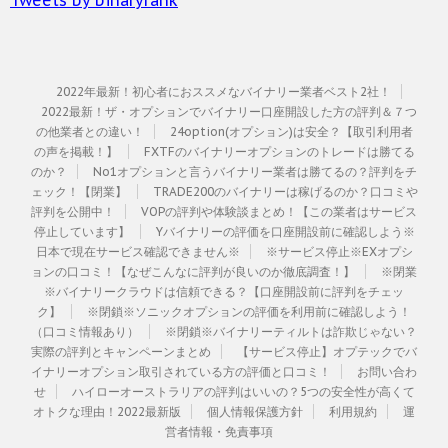
2022年最新！初心者におススメなバイナリー業者ベスト2社！
2022最新！ザ・オプションでバイナリー口座開設した方の評判＆７つ
の他業者との違い！
24option(オプション)は安全？【取引利用者
の声を掲載！】
FXTFのバイナリーオプションのトレードは勝てる
のか？
No1オプションと言うバイナリー業者は勝てるの？評判をチ
ェック！【閉業】
TRADE200のバイナリーは稼げるのか？口コミや
評判を公開中！
VOPの評判や体験談まとめ！【この業者はサービス
停止しています】
Yバイナリーの評価を口座開設前に確認しよう※
日本で現在サービス確認できません※
※サービス停止※EXオプシ
ョンの口コミ！【なぜこんなに評判が良いのか徹底調査！】
※閉業
※バイナリークラウドは信頼できる？【口座開設前に評判をチェッ
ク】
※閉鎖※ソニックオプションの評価を利用前に確認しよう！
（口コミ情報あり）
※閉鎖※バイナリーティルトは詐欺じゃない？
実際の評判とキャンペーンまとめ
【サービス停止】オプテックでバ
イナリーオプション取引されている方の評価と口コミ！
お問い合わ
せ
ハイローオーストラリアの評判はいいの？5つの安全性が高くて
オトクな理由！2022最新版
個人情報保護方針
利用規約
運
営者情報・免責事項