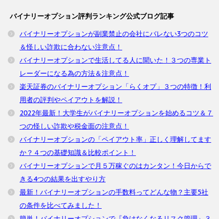
バイナリーオプション評判ランキング公式ブログ記事
バイナリーオプションが副業禁止の会社にバレない3つのコツ
＆怪しい詐欺に合わない注意点！
バイナリーオプションで生活してる人に聞いた！３つの専業ト
レーダーになる為の方法＆注意点！
楽天証券のバイナリーオプション「らくオプ」３つの特徴！利
用者の評判やペイアウトを解説！
2022年最新！大学生がバイナリーオプションを始めるコツ＆７
つの怪しい詐欺や税金面の注意点！
バイナリーオプションの「ペイアウト率」正しく理解してます
か？４つの基礎知識＆比較ポイント！
バイナリーオプションで月５万稼ぐのはカンタン！今日からで
きる4つの結果を出すやり方
最新！バイナリーオプションの手数料ってどんな物？主要5社
の条件を比べてみました！
簡単！バイナリーオプションで『負けなくなるリスク管理』３